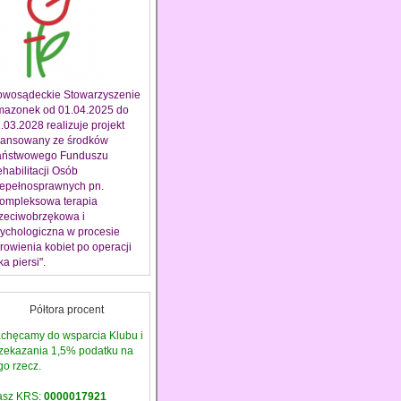
wosądeckie Stowarzyszenie
azonek od 01.04.2025 do
.03.2028 realizuje projekt
nansowany ze środków
ństwowego Funduszu
habilitacji Osób
epełnosprawnych pn.
ompleksowa terapia
zeciwobrzękowa i
ychologiczna w procesie
rowienia kobiet po operacji
ka piersi".
Półtora procent
chęcamy do wsparcia Klubu i
zekazania 1,5% podatku na
go rzecz.
asz KRS:
0000017921