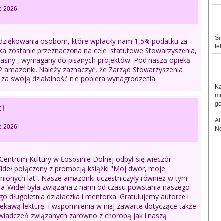
c 2026
Śr
dziękowania osobom, które wpłaciły nam 1,5% podatku za
te
ka zostanie przeznaczona na cele statutowe Stowarzyszenia,
łasny , wymagany do pisanych projektów. Pod naszą opieką
02 amazonki. Należy zaznaczyć, że Zarząd Stowarzyszenia
 za swoją działalność nie pobiera wynagrodzenia.
Ka
mi
go
i
Al
c 2026
N
Centrum Kultury w Łososinie Dolnej odbył się wieczór
Wideł połączony z promocją książki "Mój dwór, moje
inionych lat". Nasze amazonki uczestniczyły również w tym
pa-Wideł była związana z nami od czasu powstania naszego
go długoletnia działaczka i mentorka. Gratulujemy autorce i
iekawą lekturę i wspomnienia w niej zawarte dotyczące także
iadczeń związanych zarówno z chorobą jak i naszą