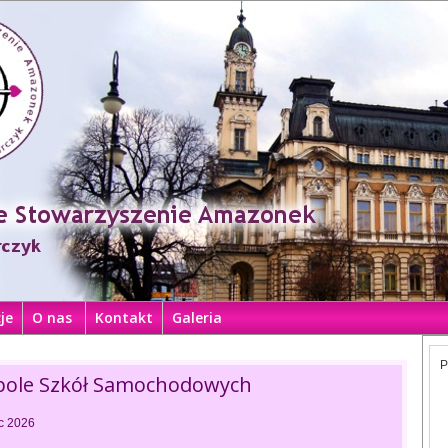
je
O nas
Kontakt
Galeria
P
spole Szkół Samochodowych
c 2026