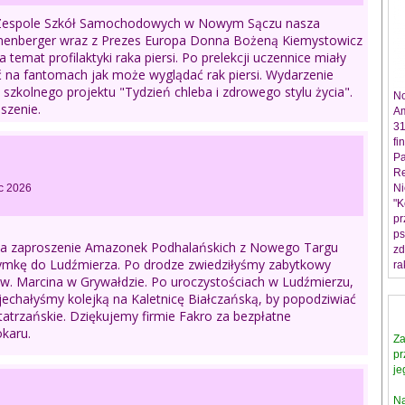
 Zespole Szkół Samochodowych w Nowym Sączu nasza
onenberger wraz z Prezes Europa Donna Bożeną Kiemystowicz
a temat profilaktyki raka piersi. Po prelekcji uczennice miały
 na fantomach jak może wyglądać rak piersi. Wydarzenie
szkolnego projektu "Tydzień chleba i zdrowego stylu życia".
No
szenie.
Am
31
fi
Pa
Re
c 2026
Ni
"K
pr
ps
na zaproszenie Amazonek Podhalańskich z Nowego Targu
zd
zymkę do Ludźmierza. Po drodze zwiedziłyśmy zabytkowy
ra
 św. Marcina w Grywałdzie. Po uroczystościach w Ludźmierzu,
echałyśmy kolejką na Kaletnicę Białczańską, by popodziwiać
atrzańskie. Dziękujemy firmie Fakro za bezpłatne
karu.
Za
pr
je
N