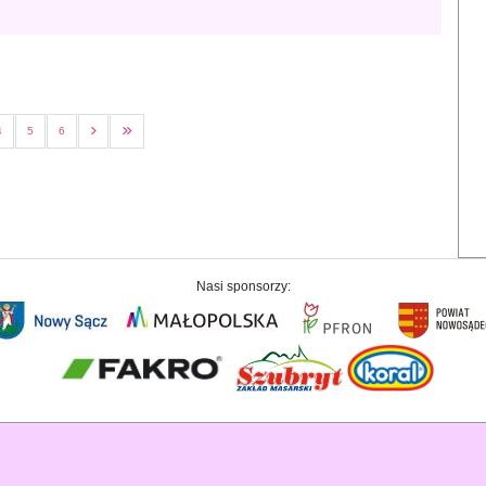
4
5
6
Nasi sponsorzy: