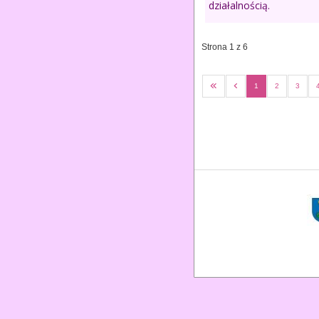
działalnością.
Strona 1 z 6
1
2
3